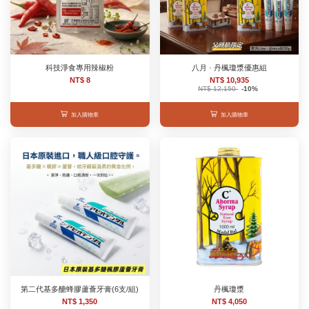
科技淨食專用辣椒粉
八月 · 丹楓瓊漿優惠組
NT$ 8
NT$ 10,935
NT$ 12,150
-10%
加入購物車
加入購物車
第二代基多醣蜂膠蘆薈牙膏(6支/組)
丹楓瓊漿
NT$ 1,350
NT$ 4,050