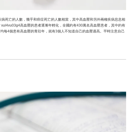
疾病死亡的人數，幾乎和癌症死亡的人數相當，其中高血壓和另外兩種疾病息息相
ul4vu03g4高血壓的患者逐漸年輕化，全國約有430萬名高血壓患者，其中約有
，平均每4個患有高血壓的青壯年，就有3個人不知道自己的血壓過高。平時注意自己