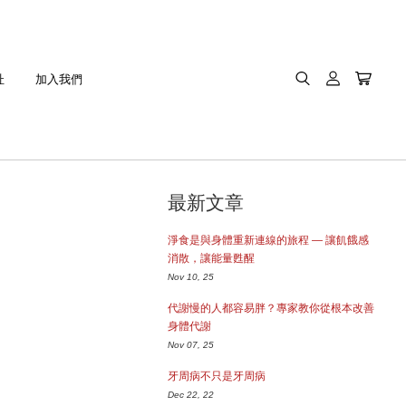
址
加入我們
最新文章
淨食是與身體重新連線的旅程 — 讓飢餓感
消散，讓能量甦醒
Nov 10, 25
代謝慢的人都容易胖？專家教你從根本改善
身體代謝
Nov 07, 25
牙周病不只是牙周病
Dec 22, 22