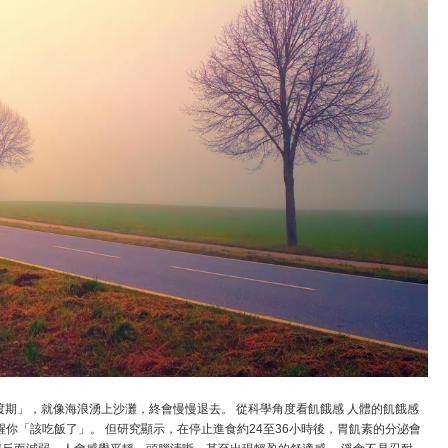
渡期」，就像海浪湧上沙灘，終會慢慢退去。 從科學角度看飢餓感 人體的飢餓感
提醒你「該吃飯了」。 但研究顯示，在停止進食約24至36小時後，胃飢素的分泌會