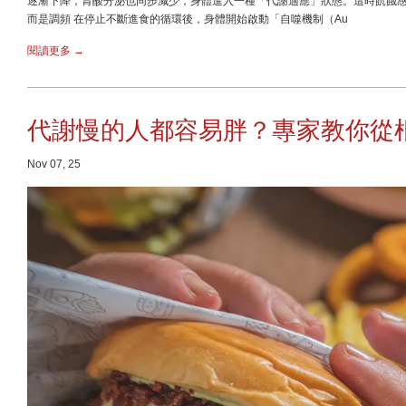
逐漸下降，胃酸分泌也同步減少，身體進入一種「代謝適應」狀態。這時飢餓感
而是調頻 在停止不斷進食的循環後，身體開始啟動「自噬機制（Au
閱讀更多 →
代謝慢的人都容易胖？專家教你從
Nov 07, 25