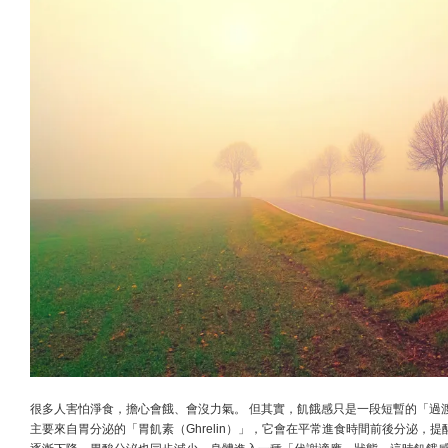
很多人害怕淨食，擔心會餓、會沒力氣。 但其實，飢餓感只是一段短暫的「過
主要來自胃分泌的「胃飢素（Ghrelin）」，它會在平常進食時間前後分泌，